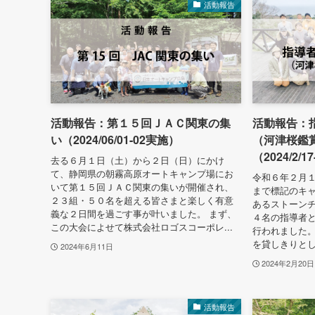
活動報告
活動報告：第１５回ＪＡＣ関東の集
活動報告：
い（2024/06/01-02実施）
（河津桜鑑
（2024/2/1
去る６月１日（土）から２日（日）にかけ
て、静岡県の朝霧高原オートキャンプ場にお
令和６年２月
いて第１５回ＪＡＣ関東の集いが開催され、
まで標記のキ
２３組・５０名を超える皆さまと楽しく有意
あるストーン
義な２日間を過ごす事が叶いました。 まず、
４名の指導者
この大会によせて株式会社ロゴスコーポレ...
行われました。
を貸しきりとし
2024年6月11日
2024年2月20日
活動報告