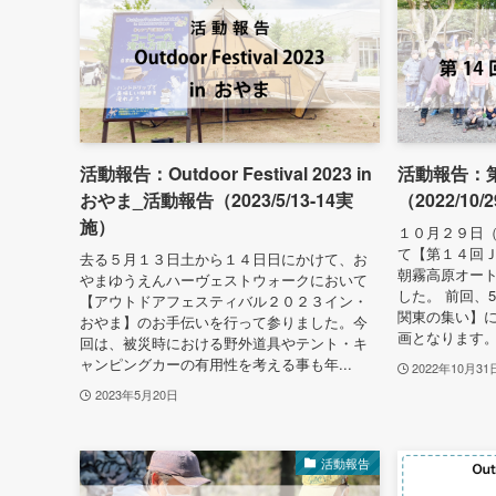
活動報告：Outdoor Festival 2023 in
活動報告：第
おやま_活動報告（2023/5/13-14実
（2022/10/
施）
１０月２９日
て【第１４回
去る５月１３日土から１４日日にかけて、お
朝霧高原オー
やまゆうえんハーヴェストウォークにおいて
した。 前回、
【アウトドアフェスティバル２０２３イン・
関東の集い】に
おやま】のお手伝いを行って参りました。今
画となります。
回は、被災時における野外道具やテント・キ
ャンピングカーの有用性を考える事も年...
2022年10月31
2023年5月20日
活動報告