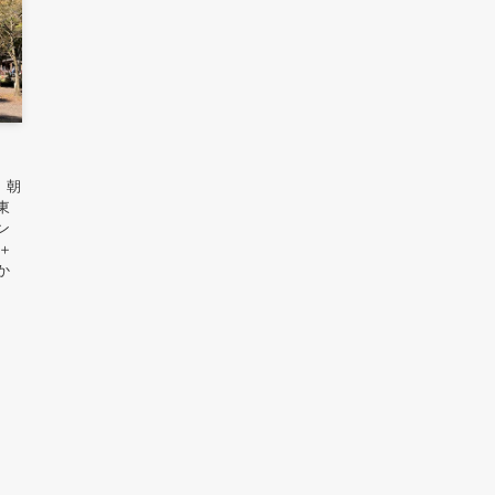
、朝
東
ン
＋
か