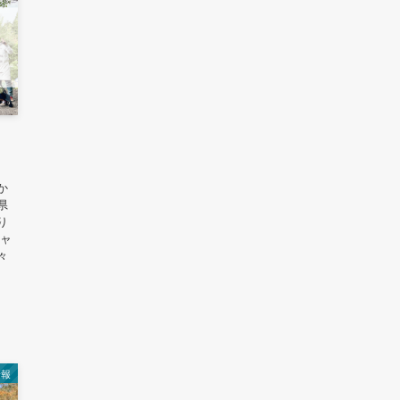
か
県
り
キャ
々
情報