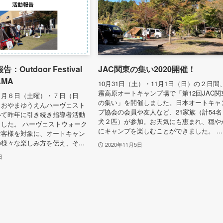
Outdoor Festival
JAC関東の集い2020開催！
AMA
10月31日（土）・11月1日（日）の２日間
霧高原オートキャンプ場で「第12回JAC関
１月６日（土曜）・７日（日
の集い」を開催しました。日本オートキャ
、おやまゆうえんハーヴェスト
プ協会の会員や友人など、21家族（計54名
いて昨年に引き続き指導者活動
犬２匹）が参加。お天気にも恵まれ、穏や
した。 ハーヴェストウォーク
にキャンプを楽しむことができました。 ...
お客様を対象に、オートキャン
様々な楽しみ方を伝え、そ...
2020年11月5日
日