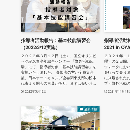
指導者活動報告：基本技能講習会
指導者活動報告：
（2022/3/12実施）
2021 in OY
２０２２年３月１２日（土）、国立オリンピ
２０２１年１
ック記念青少年総合センター 「野外活動広
曜）の２日間
場」にて、指導者対象「基本技能講習会」を
ウォークにお
実施いたしました。 参加者の方が全員集合
を行って参りま
後、日本オートキャンプ協会関東支部の松本
に来場された
代表より開会の言葉があり、まずは短い時...
プ・野外活動の
2022年3月12日
2021年11月11
最新情報