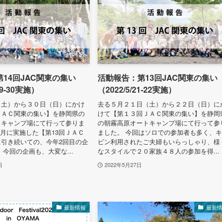
14回JAC関東の集い
活動報告：第13回JAC関東の集い
29-30実施）
（2022/5/21-22実施）
（土）から３０日（日）にかけ
去る５月２１日（土）から２２日（日）に
ＪＡＣ関東の集い】を静岡県の
けて【第１３回ＪＡＣ関東の集い】を静岡
トキャンプ場にて行って参りま
の朝霧高原オートキャンプ場にて行って参
5月に実施した【第13回ＪＡＣ
ました。 今回はソロでの参加者も多く、
引き続いての、今年2回目の企
ビン利用されたご夫婦もいらっしゃり、様
 今回の企画も、大変な...
なスタイルで２０家族４８人の参加を得...
日
2022年5月27日
最新情報
最新