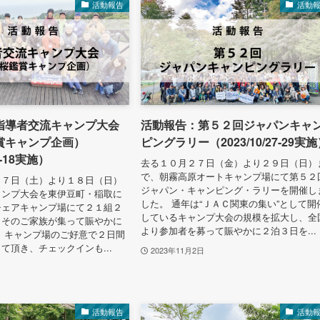
活動報告
活動
指導者交流キャンプ大会
活動報告：第５２回ジャパンキャ
賞キャンプ企画）
ピングラリー（2023/10/27-29実
7-18実施）
去る１０月２７日（金）より２９日（日）
で、朝霧高原オートキャンプ場にて第５２
１７日（土）より１８日（日）
ジャパン・キャンピング・ラリーを開催し
ャンプ大会を東伊豆町・稲取に
した。 通年は“ＪＡＣ関東の集い”として開
チェアキャンプ場にて２１組２
しているキャンプ大会の規模を拡大し、全
とそのご家族が集って賑やかに
より参加者を募って賑やかに２泊３日を...
 キャンプ場のご好意で２日間
て頂き、チェックインも...
2023年11月2日
活動報告
活動